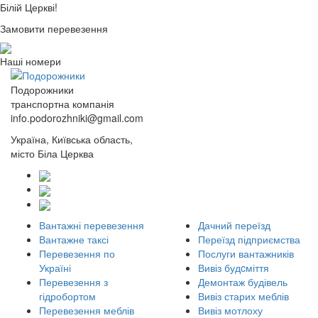
Білій Церкві!
Замовити перевезення
Наші номери
Подорожники
транспортна компанія
info.podorozhniki@gmail.com
Україна, Київська область,
місто Біла Церква
Вантажні перевезення
Дачний переїзд
Вантажне таксі
Переїзд підприємства
Перевезення по
Послуги вантажників
Україні
Вивіз будcміття
Перевезення з
Демонтаж будівель
гідробортом
Вивіз старих меблів
Перевезення меблів
Вивіз мотлоху