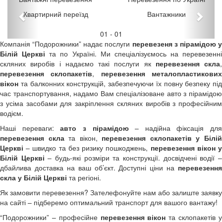
Квартирний переїзд
Вантажники
01
-
01
Компанія “Подорожники” надає послуги
перевезеня з пірамідою 
Білій Церкві
та по Україні. Ми спеціалізуємось на перевезенні
скляних виробів і надаємо такі послуги як
перевезення
скла
,
перевезення склопакетів
,
перевезення
металопластикови
вікон
та балконних конструкцій, забезпечуючи їх повну безпеку під
час транспортування, надамо Вам спеціалізоване авто з пірамідою
з усіма засобами для закріплення скляних виробів з професійним
водієм.
Наші переваги:
авто з пірамідою
– надійна фіксація для
перевезення скла
та вікон,
перевезення склопакетів у Білі
Церкві
– швидко та без ризику пошкоджень,
п
еревезення вікон 
Білій Церкві
– будь-які розміри та конструкції. досвідчені водії 
дбайлива доставка на ваш об’єкт. Доступні ціни на
перевезення
скла у Білій Церкві
та регіоні.
Як замовити перевезення? Зателефонуйте нам або залиште заявку
на сайті – підберемо оптимальний транспорт для вашого вантажу!
“Подорожники” – професійне
перевезення вікон
та склопакетів 