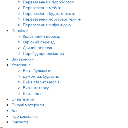
Перевезення з гідробортом
Перевезення меблів
Перевезення будматеріалів
Перевезення побутової техніки
Перевезення з пірамідою
Переїзди
Квартирний переїзд
Офісний переїзд
Дачний переїзд
Переїзд підприємства
Вантажники
Утилізація
Вивіз будcміття
Демонтаж будівель
Вивіз старих меблів
Вивіз мотлоху
Вивіз гілля
Спецтехніка
Сипучі матеріали
Блог
Про компанію
Контакти