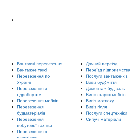
Вантажні перевезення
Дачний переїзд
Вантажне таксі
Переїзд підприємства
Перевезення по
Послуги вантажників
Україні
Вивіз будcміття
Перевезення з
Демонтаж будівель
гідробортом
Вивіз старих меблів
Перевезення меблів
Вивіз мотлоху
Перевезення
Вивіз гілля
будматеріалів
Послуги спецтехніки
Перевезення
Сипучі матеріали
побутової техніки
Перевезення з
пірамідою