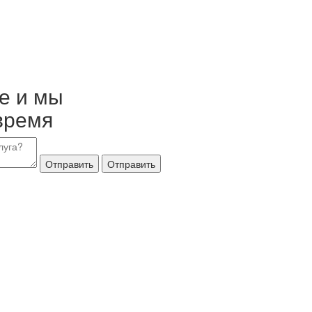
е и мы
время
Отправить