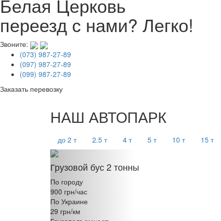
Белая Церковь
переезд с нами? Легко!
Звоните:
(073) 987-27-89
(097) 987-27-89
(099) 987-27-89
Заказать перевозку
НАШ АВТОПАРК
до 2 т
2.5 т
4 т
5 т
10 т
15 т
Previous
Грузовой бус 2 тонны
По городу
900 грн/час
По Украине
29 грн/км
Грузоподъемность