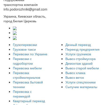
транспортна компанія
info.podorozhniki@gmail.com
Украина, Киевская область,
город Белая Церковь
Грузоперевозки
Дачный переезд
Грузовое такси
Переезд предприятия
Перевозки по Украине
Услуги грузчиков
Перевозки с
Вывоз строймусора
гидробортом
Демонтаж зданий
Перевозка мебели
Вывоз старой мебели
Перевозка
Вывоз хлама
стройматериалов
Вывоз веток
Перевозка бытовой
Услуги спецтехники
техники
Сыпучие материалы
Перевозка с
пирамидой
Квартирный переезд